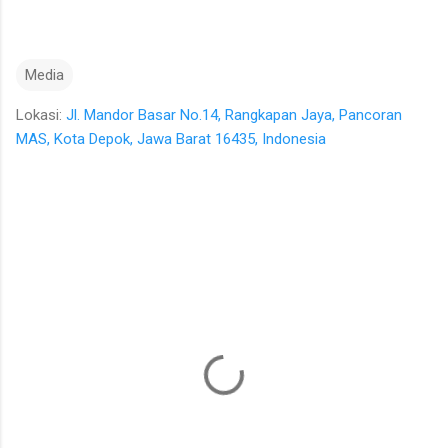
Media
Lokasi:
Jl. Mandor Basar No.14, Rangkapan Jaya, Pancoran
MAS, Kota Depok, Jawa Barat 16435, Indonesia
K
o
m
e
n
t
a
r